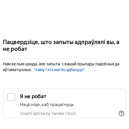
Пацвердзіце, што запыты адпраўлялі вы, а
не робат
Нам вельмі шкада, але запыты з вашай прылады падобныя да
аўтаматычных.
Чаму гэта магло адбыцца?
Я не робат
Націсніце, каб працягнуць
SmartCaptcha by Yandex Cloud