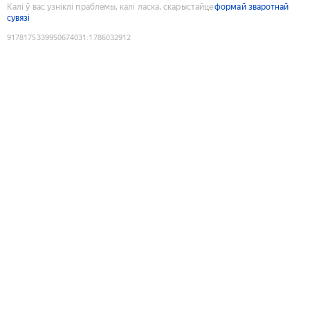
Калі ў вас узніклі праблемы, калі ласка, скарыстайце
формай зваротнай
сувязі
9178175339950674031
:
1786032912