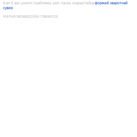
Калі ў вас узніклі праблемы, калі ласка, скарыстайце
формай зваротнай
сувязі
9181545395368252359
:
1786083129