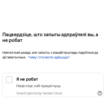
Пацвердзіце, што запыты адпраўлялі вы, а
не робат
Нам вельмі шкада, але запыты з вашай прылады падобныя да
аўтаматычных.
Чаму гэта магло адбыцца?
Я не робат
Націсніце, каб працягнуць
SmartCaptcha by Yandex Cloud