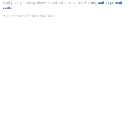
Калі ў вас узніклі праблемы, калі ласка, скарыстайце
формай зваротнай
сувязі
9191148510062257106
:
1786226227