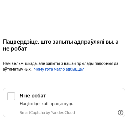
Пацвердзіце, што запыты адпраўлялі вы, а
не робат
Нам вельмі шкада, але запыты з вашай прылады падобныя да
аўтаматычных.
Чаму гэта магло адбыцца?
Я не робат
Націсніце, каб працягнуць
SmartCaptcha by Yandex Cloud