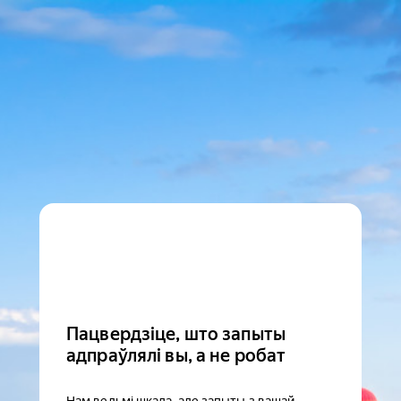
Пацвердзіце, што запыты
адпраўлялі вы, а не робат