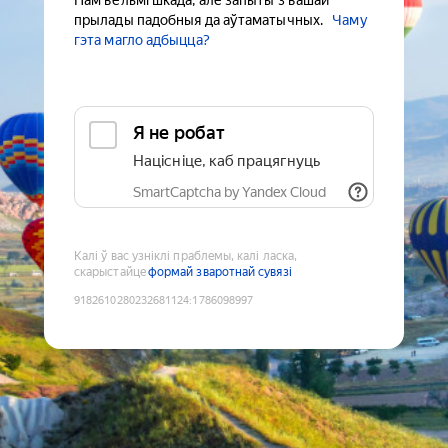
Нам вельмі шкада, але запыты з вашай
прылады падобныя да аўтаматычных.
Чаму
гэта магло адбыцца?
Я не робат
Націсніце, каб працягнуць
SmartCaptcha by Yandex Cloud
Калі ў вас узніклі праблемы, калі ласка,
скарыстайце
формай зваротнай сувязі
9182610280232681124
:
1786098997