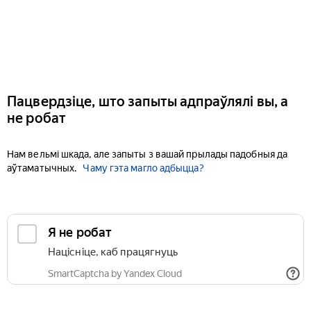
Пацвердзіце, што запыты адпраўлялі вы, а
не робат
Нам вельмі шкада, але запыты з вашай прылады падобныя да
аўтаматычных.
Чаму гэта магло адбыцца?
Я не робат
Націсніце, каб працягнуць
SmartCaptcha by Yandex Cloud