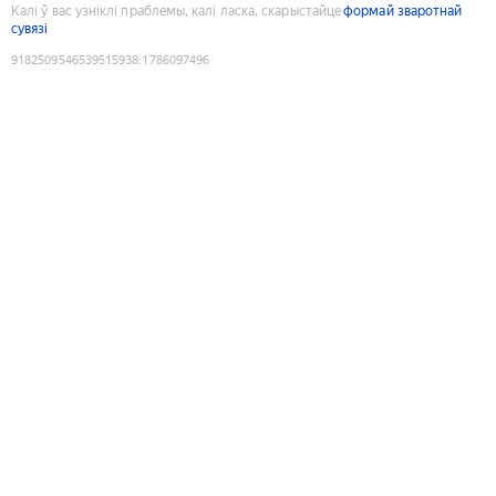
Калі ў вас узніклі праблемы, калі ласка, скарыстайце
формай зваротнай
сувязі
9182509546539515938
:
1786097496