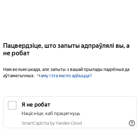
Пацвердзіце, што запыты адпраўлялі вы, а
не робат
Нам вельмі шкада, але запыты з вашай прылады падобныя да
аўтаматычных.
Чаму гэта магло адбыцца?
Я не робат
Націсніце, каб працягнуць
SmartCaptcha by Yandex Cloud