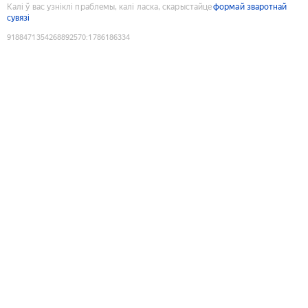
Калі ў вас узніклі праблемы, калі ласка, скарыстайце
формай зваротнай
сувязі
9188471354268892570
:
1786186334