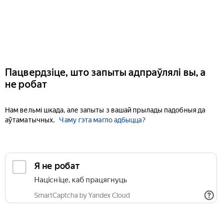
Пацвердзіце, што запыты адпраўлялі вы, а
не робат
Нам вельмі шкада, але запыты з вашай прылады падобныя да
аўтаматычных.
Чаму гэта магло адбыцца?
Я не робат
Націсніце, каб працягнуць
SmartCaptcha by Yandex Cloud