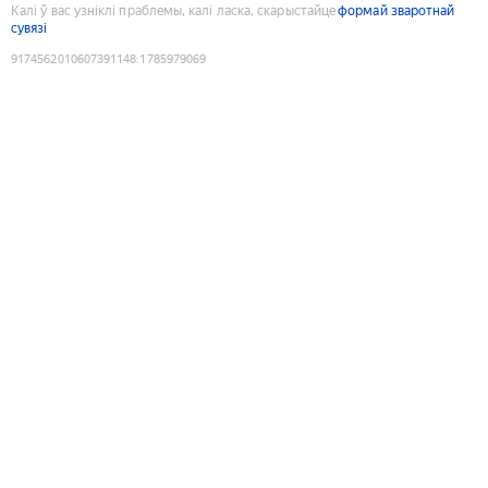
Калі ў вас узніклі праблемы, калі ласка, скарыстайце
формай зваротнай
сувязі
9174562010607391148
:
1785979069