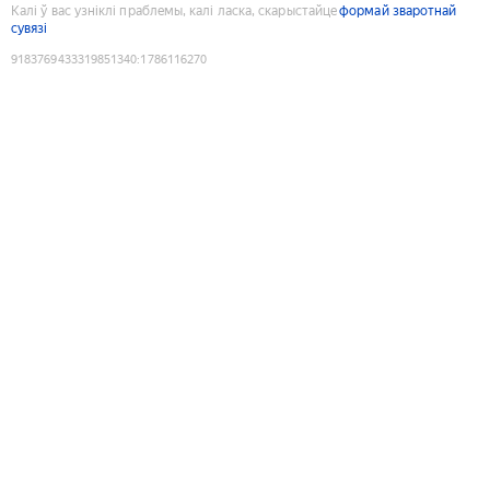
Калі ў вас узніклі праблемы, калі ласка, скарыстайце
формай зваротнай
сувязі
9183769433319851340
:
1786116270