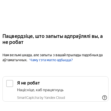
Пацвердзіце, што запыты адпраўлялі вы, а
не робат
Нам вельмі шкада, але запыты з вашай прылады падобныя да
аўтаматычных.
Чаму гэта магло адбыцца?
Я не робат
Націсніце, каб працягнуць
SmartCaptcha by Yandex Cloud