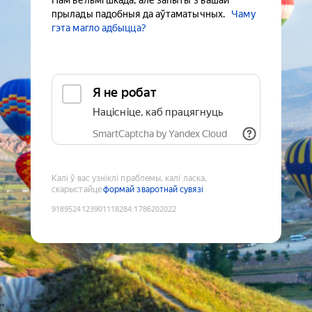
Нам вельмі шкада, але запыты з вашай
прылады падобныя да аўтаматычных.
Чаму
гэта магло адбыцца?
Я не робат
Націсніце, каб працягнуць
SmartCaptcha by Yandex Cloud
Калі ў вас узніклі праблемы, калі ласка,
скарыстайце
формай зваротнай сувязі
9189524123901118284
:
1786202022