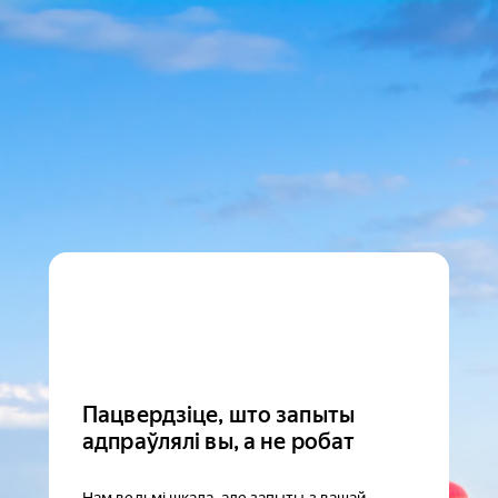
Пацвердзіце, што запыты
адпраўлялі вы, а не робат