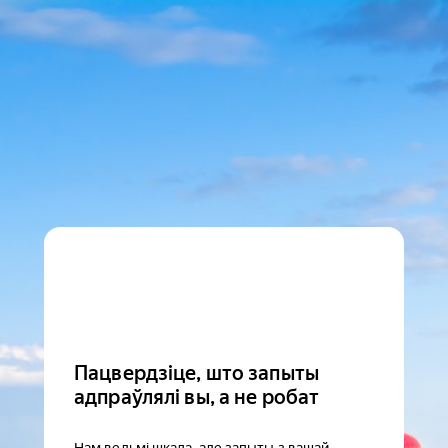
Пацвердзіце, што запыты
адпраўлялі вы, а не робат