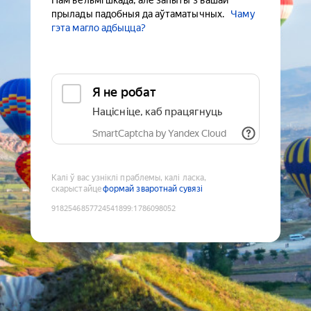
Нам вельмі шкада, але запыты з вашай
прылады падобныя да аўтаматычных.
Чаму
гэта магло адбыцца?
Я не робат
Націсніце, каб працягнуць
SmartCaptcha by Yandex Cloud
Калі ў вас узніклі праблемы, калі ласка,
скарыстайце
формай зваротнай сувязі
9182546857724541899
:
1786098052