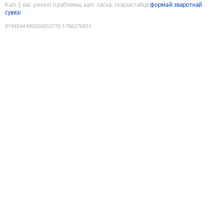
Калі ў вас узніклі праблемы, калі ласка, скарыстайце
формай зваротнай
сувязі
9194544495000833776
:
1786276831