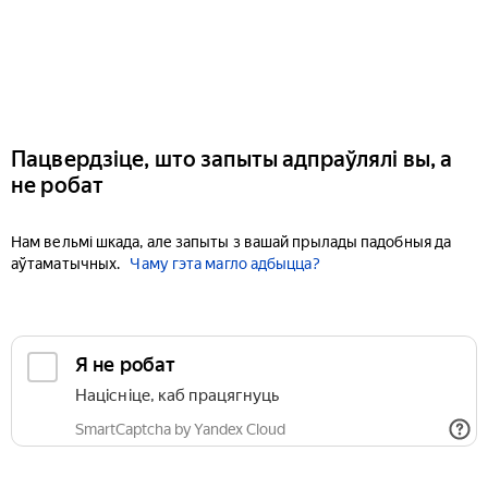
Пацвердзіце, што запыты адпраўлялі вы, а
не робат
Нам вельмі шкада, але запыты з вашай прылады падобныя да
аўтаматычных.
Чаму гэта магло адбыцца?
Я не робат
Націсніце, каб працягнуць
SmartCaptcha by Yandex Cloud