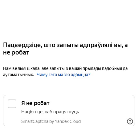
Пацвердзіце, што запыты адпраўлялі вы, а
не робат
Нам вельмі шкада, але запыты з вашай прылады падобныя да
аўтаматычных.
Чаму гэта магло адбыцца?
Я не робат
Націсніце, каб працягнуць
SmartCaptcha by Yandex Cloud