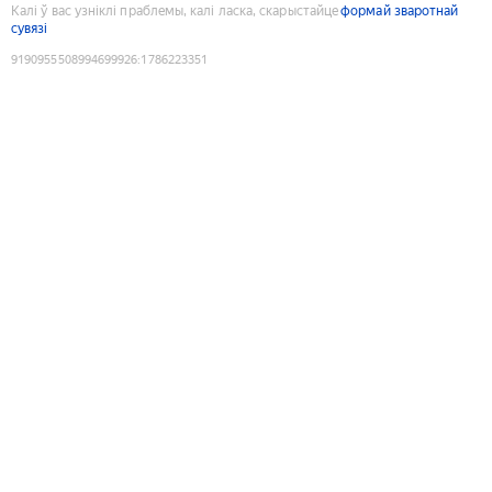
Калі ў вас узніклі праблемы, калі ласка, скарыстайце
формай зваротнай
сувязі
9190955508994699926
:
1786223351