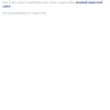
Калі ў вас узніклі праблемы, калі ласка, скарыстайце
формай зваротнай
сувязі
9191516040480092737
:
1786231703