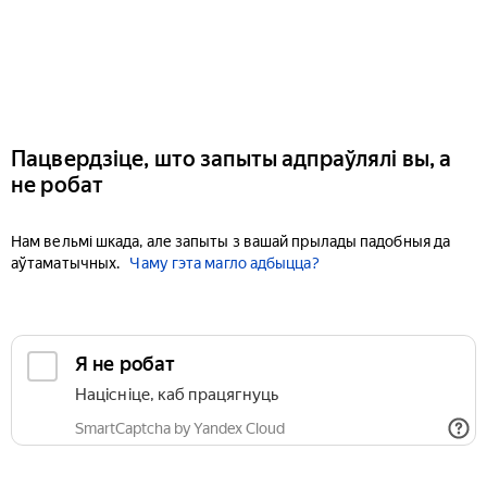
Пацвердзіце, што запыты адпраўлялі вы, а
не робат
Нам вельмі шкада, але запыты з вашай прылады падобныя да
аўтаматычных.
Чаму гэта магло адбыцца?
Я не робат
Націсніце, каб працягнуць
SmartCaptcha by Yandex Cloud