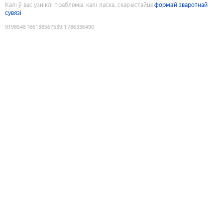
Калі ў вас узніклі праблемы, калі ласка, скарыстайце
формай зваротнай
сувязі
9198548166138567539
:
1786336490