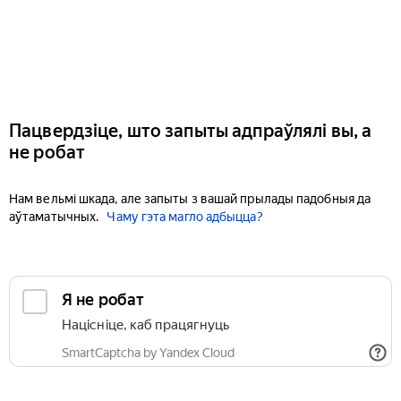
Пацвердзіце, што запыты адпраўлялі вы, а
не робат
Нам вельмі шкада, але запыты з вашай прылады падобныя да
аўтаматычных.
Чаму гэта магло адбыцца?
Я не робат
Націсніце, каб працягнуць
SmartCaptcha by Yandex Cloud