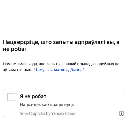
Пацвердзіце, што запыты адпраўлялі вы, а
не робат
Нам вельмі шкада, але запыты з вашай прылады падобныя да
аўтаматычных.
Чаму гэта магло адбыцца?
Я не робат
Націсніце, каб працягнуць
SmartCaptcha by Yandex Cloud