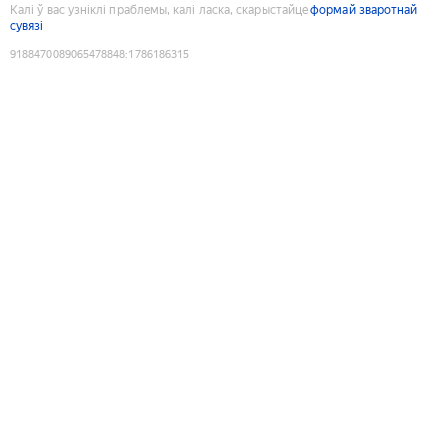
Калі ў вас узніклі праблемы, калі ласка, скарыстайце
формай зваротнай
сувязі
9188470089065478848
:
1786186315