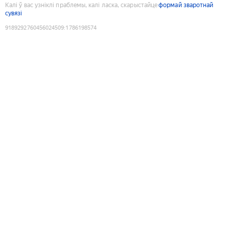
Калі ў вас узніклі праблемы, калі ласка, скарыстайце
формай зваротнай
сувязі
9189292760456024509
:
1786198574