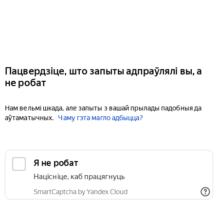
Пацвердзіце, што запыты адпраўлялі вы, а
не робат
Нам вельмі шкада, але запыты з вашай прылады падобныя да
аўтаматычных.
Чаму гэта магло адбыцца?
Я не робат
Націсніце, каб працягнуць
SmartCaptcha by Yandex Cloud