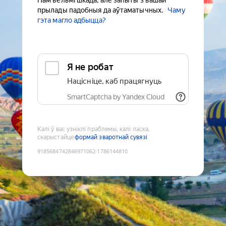
Нам вельмі шкада, але запыты з вашай
прылады падобныя да аўтаматычных.
Чаму
гэта магло адбыцца?
Я не робат
Націсніце, каб працягнуць
SmartCaptcha by Yandex Cloud
Калі ў вас узніклі праблемы, калі ласка,
скарыстайце
формай зваротнай сувязі
9185684742846971062
:
1786144810