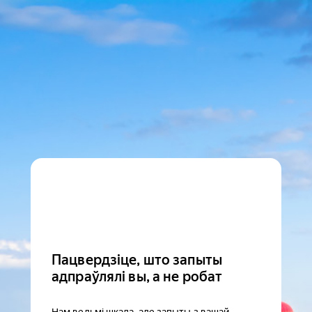
Пацвердзіце, што запыты
адпраўлялі вы, а не робат