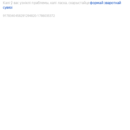
Калі ў вас узніклі праблемы, калі ласка, скарыстайце
формай зваротнай
сувязі
9178340458291294820
:
1786035372