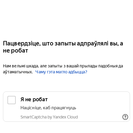
Пацвердзіце, што запыты адпраўлялі вы, а
не робат
Нам вельмі шкада, але запыты з вашай прылады падобныя да
аўтаматычных.
Чаму гэта магло адбыцца?
Я не робат
Націсніце, каб працягнуць
SmartCaptcha by Yandex Cloud