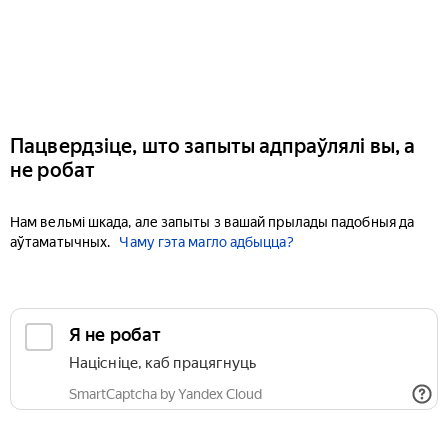
Пацвердзіце, што запыты адпраўлялі вы, а
не робат
Нам вельмі шкада, але запыты з вашай прылады падобныя да
аўтаматычных.
Чаму гэта магло адбыцца?
Я не робат
Націсніце, каб працягнуць
SmartCaptcha by Yandex Cloud