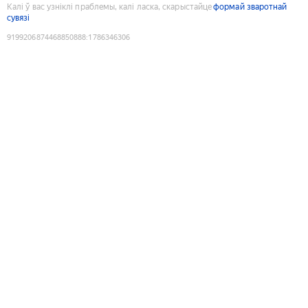
Калі ў вас узніклі праблемы, калі ласка, скарыстайце
формай зваротнай
сувязі
9199206874468850888
:
1786346306