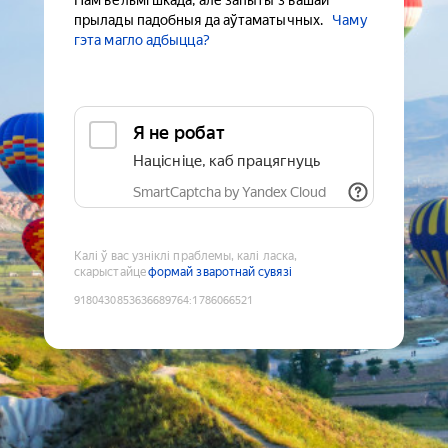
Нам вельмі шкада, але запыты з вашай
прылады падобныя да аўтаматычных.
Чаму
гэта магло адбыцца?
Я не робат
Націсніце, каб працягнуць
SmartCaptcha by Yandex Cloud
Калі ў вас узніклі праблемы, калі ласка,
скарыстайце
формай зваротнай сувязі
9180430853636689764
:
1786066521