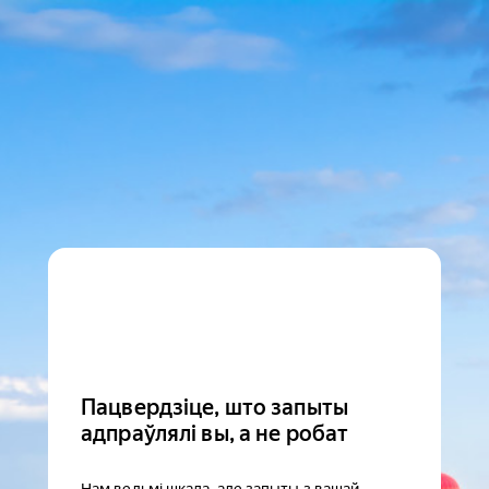
Пацвердзіце, што запыты
адпраўлялі вы, а не робат