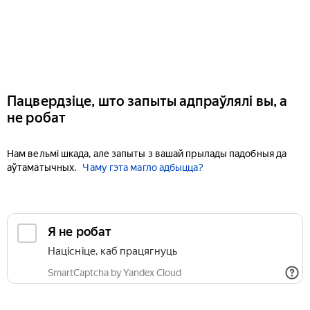
Пацвердзіце, што запыты адпраўлялі вы, а
не робат
Нам вельмі шкада, але запыты з вашай прылады падобныя да
аўтаматычных.
Чаму гэта магло адбыцца?
Я не робат
Націсніце, каб працягнуць
SmartCaptcha by Yandex Cloud