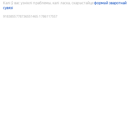
Калі ў вас узніклі праблемы, калі ласка, скарыстайце
формай зваротнай
сувязі
9183855778736551465
:
1786117557