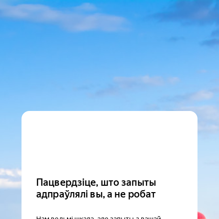
Пацвердзіце, што запыты
адпраўлялі вы, а не робат