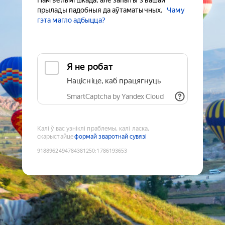
Нам вельмі шкада, але запыты з вашай
прылады падобныя да аўтаматычных.
Чаму
гэта магло адбыцца?
Я не робат
Націсніце, каб працягнуць
SmartCaptcha by Yandex Cloud
Калі ў вас узніклі праблемы, калі ласка,
скарыстайце
формай зваротнай сувязі
9188962494784381250
:
1786193653