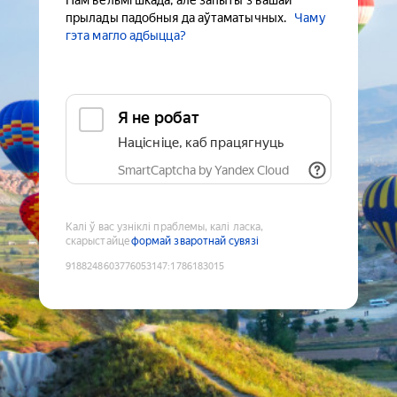
Нам вельмі шкада, але запыты з вашай
прылады падобныя да аўтаматычных.
Чаму
гэта магло адбыцца?
Я не робат
Націсніце, каб працягнуць
SmartCaptcha by Yandex Cloud
Калі ў вас узніклі праблемы, калі ласка,
скарыстайце
формай зваротнай сувязі
9188248603776053147
:
1786183015