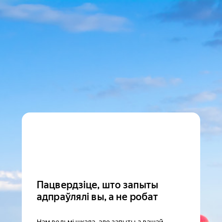
Пацвердзіце, што запыты
адпраўлялі вы, а не робат