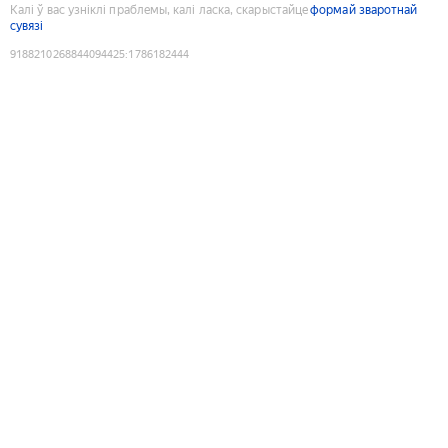
Калі ў вас узніклі праблемы, калі ласка, скарыстайце
формай зваротнай
сувязі
9188210268844094425
:
1786182444