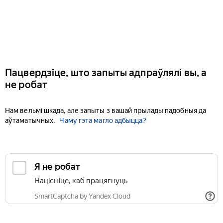
Пацвердзіце, што запыты адпраўлялі вы, а
не робат
Нам вельмі шкада, але запыты з вашай прылады падобныя да
аўтаматычных.
Чаму гэта магло адбыцца?
Я не робат
Націсніце, каб працягнуць
SmartCaptcha by Yandex Cloud