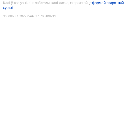
Калі ў вас узніклі праблемы, калі ласка, скарыстайце
формай зваротнай
сувязі
9188060992827754402
:
1786180219