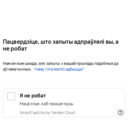
Пацвердзіце, што запыты адпраўлялі вы, а
не робат
Нам вельмі шкада, але запыты з вашай прылады падобныя да
аўтаматычных.
Чаму гэта магло адбыцца?
Я не робат
Націсніце, каб працягнуць
SmartCaptcha by Yandex Cloud