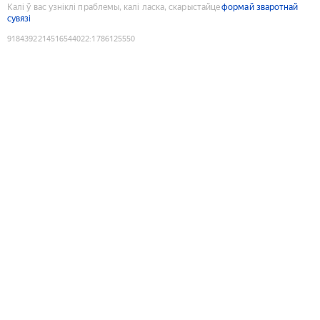
Калі ў вас узніклі праблемы, калі ласка, скарыстайце
формай зваротнай
сувязі
9184392214516544022
:
1786125550