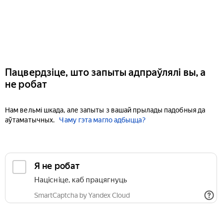
Пацвердзіце, што запыты адпраўлялі вы, а
не робат
Нам вельмі шкада, але запыты з вашай прылады падобныя да
аўтаматычных.
Чаму гэта магло адбыцца?
Я не робат
Націсніце, каб працягнуць
SmartCaptcha by Yandex Cloud