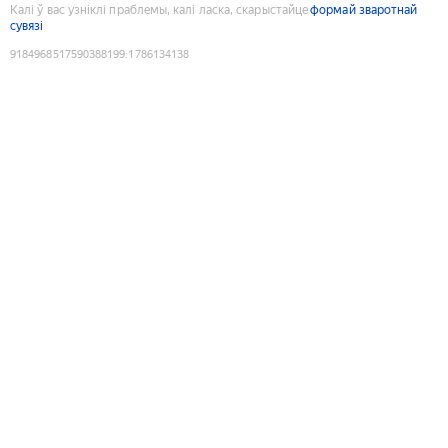
Калі ў вас узніклі праблемы, калі ласка, скарыстайце
формай зваротнай
сувязі
9184968517590388199
:
1786134138