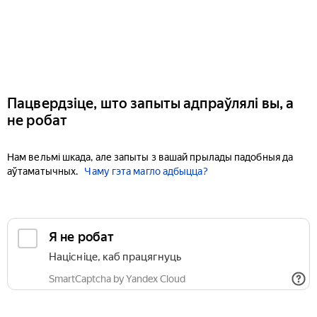
Пацвердзіце, што запыты адпраўлялі вы, а
не робат
Нам вельмі шкада, але запыты з вашай прылады падобныя да
аўтаматычных.
Чаму гэта магло адбыцца?
Я не робат
Націсніце, каб працягнуць
SmartCaptcha by Yandex Cloud