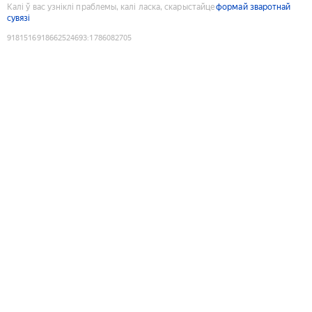
Калі ў вас узніклі праблемы, калі ласка, скарыстайце
формай зваротнай
сувязі
9181516918662524693
:
1786082705