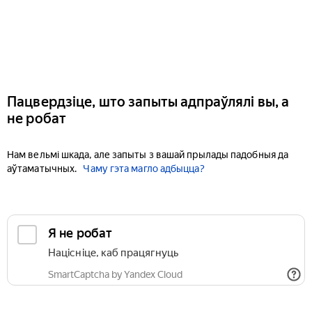
Пацвердзіце, што запыты адпраўлялі вы, а
не робат
Нам вельмі шкада, але запыты з вашай прылады падобныя да
аўтаматычных.
Чаму гэта магло адбыцца?
Я не робат
Націсніце, каб працягнуць
SmartCaptcha by Yandex Cloud