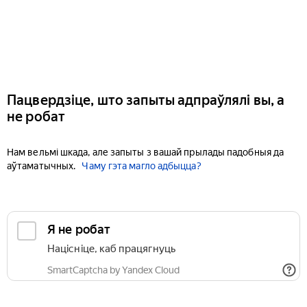
Пацвердзіце, што запыты адпраўлялі вы, а
не робат
Нам вельмі шкада, але запыты з вашай прылады падобныя да
аўтаматычных.
Чаму гэта магло адбыцца?
Я не робат
Націсніце, каб працягнуць
SmartCaptcha by Yandex Cloud