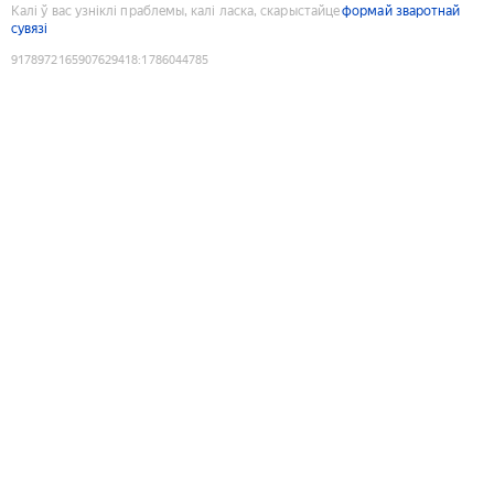
Калі ў вас узніклі праблемы, калі ласка, скарыстайце
формай зваротнай
сувязі
9178972165907629418
:
1786044785