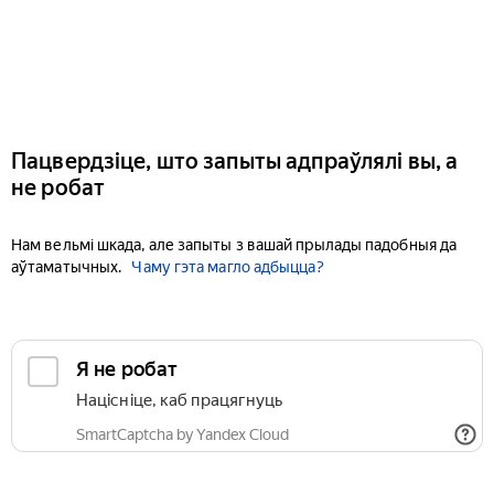
Пацвердзіце, што запыты адпраўлялі вы, а
не робат
Нам вельмі шкада, але запыты з вашай прылады падобныя да
аўтаматычных.
Чаму гэта магло адбыцца?
Я не робат
Націсніце, каб працягнуць
SmartCaptcha by Yandex Cloud