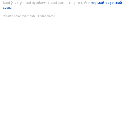
Калі ў вас узніклі праблемы, калі ласка, скарыстайце
формай зваротнай
сувязі
9198534352988743581
:
1786336284