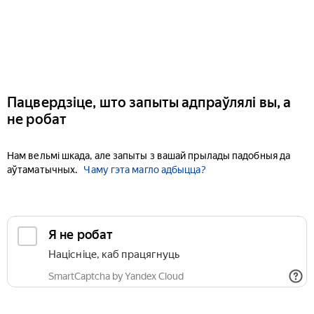
Пацвердзіце, што запыты адпраўлялі вы, а
не робат
Нам вельмі шкада, але запыты з вашай прылады падобныя да
аўтаматычных.
Чаму гэта магло адбыцца?
Я не робат
Націсніце, каб працягнуць
SmartCaptcha by Yandex Cloud