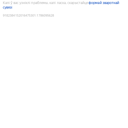
Калі ў вас узніклі праблемы, калі ласка, скарыстайце
формай зваротнай
сувязі
9182384152016475301
:
1786095628