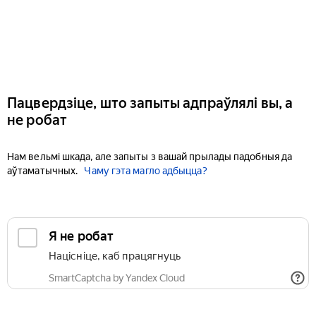
Пацвердзіце, што запыты адпраўлялі вы, а
не робат
Нам вельмі шкада, але запыты з вашай прылады падобныя да
аўтаматычных.
Чаму гэта магло адбыцца?
Я не робат
Націсніце, каб працягнуць
SmartCaptcha by Yandex Cloud