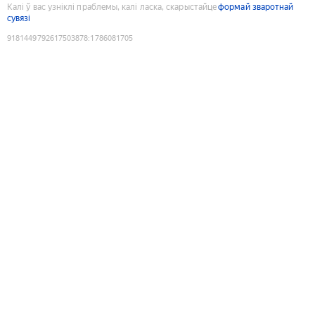
Калі ў вас узніклі праблемы, калі ласка, скарыстайце
формай зваротнай
сувязі
9181449792617503878
:
1786081705