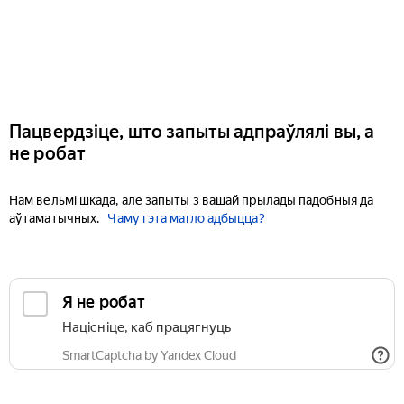
Пацвердзіце, што запыты адпраўлялі вы, а
не робат
Нам вельмі шкада, але запыты з вашай прылады падобныя да
аўтаматычных.
Чаму гэта магло адбыцца?
Я не робат
Націсніце, каб працягнуць
SmartCaptcha by Yandex Cloud