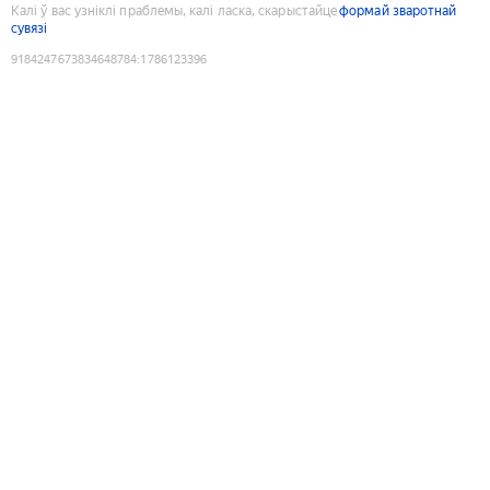
Калі ў вас узніклі праблемы, калі ласка, скарыстайце
формай зваротнай
сувязі
9184247673834648784
:
1786123396