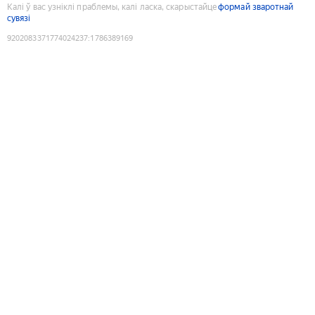
Калі ў вас узніклі праблемы, калі ласка, скарыстайце
формай зваротнай
сувязі
9202083371774024237
:
1786389169