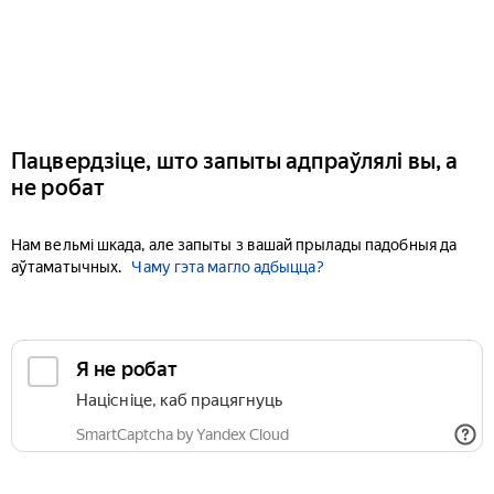
Пацвердзіце, што запыты адпраўлялі вы, а
не робат
Нам вельмі шкада, але запыты з вашай прылады падобныя да
аўтаматычных.
Чаму гэта магло адбыцца?
Я не робат
Націсніце, каб працягнуць
SmartCaptcha by Yandex Cloud