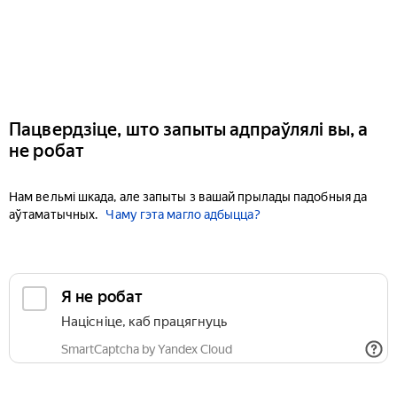
Пацвердзіце, што запыты адпраўлялі вы, а
не робат
Нам вельмі шкада, але запыты з вашай прылады падобныя да
аўтаматычных.
Чаму гэта магло адбыцца?
Я не робат
Націсніце, каб працягнуць
SmartCaptcha by Yandex Cloud