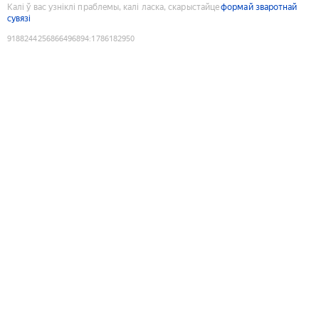
Калі ў вас узніклі праблемы, калі ласка, скарыстайце
формай зваротнай
сувязі
9188244256866496894
:
1786182950