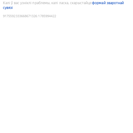
Калі ў вас узніклі праблемы, калі ласка, скарыстайце
формай зваротнай
сувязі
9175592333668671326
:
1785994422