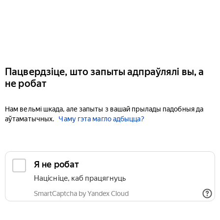
Пацвердзіце, што запыты адпраўлялі вы, а
не робат
Нам вельмі шкада, але запыты з вашай прылады падобныя да
аўтаматычных.
Чаму гэта магло адбыцца?
Я не робат
Націсніце, каб працягнуць
SmartCaptcha by Yandex Cloud