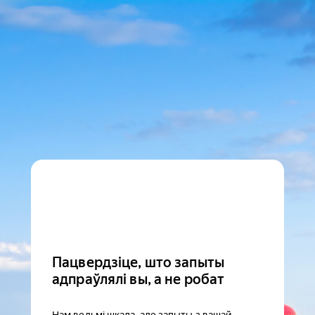
Пацвердзіце, што запыты
адпраўлялі вы, а не робат