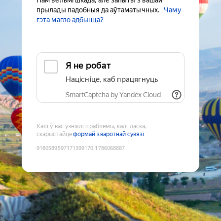
Нам вельмі шкада, але запыты з вашай
прылады падобныя да аўтаматычных.
Чаму
гэта магло адбыцца?
Я не робат
Націсніце, каб працягнуць
SmartCaptcha by Yandex Cloud
Калі ў вас узніклі праблемы, калі ласка,
скарыстайце
формай зваротнай сувязі
9180589597171399170
:
1786068887