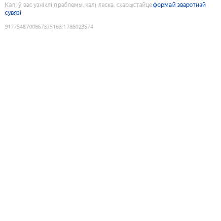
Калі ў вас узніклі праблемы, калі ласка, скарыстайце
формай зваротнай
сувязі
9177548700867375163
:
1786023574