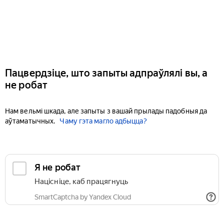
Пацвердзіце, што запыты адпраўлялі вы, а
не робат
Нам вельмі шкада, але запыты з вашай прылады падобныя да
аўтаматычных.
Чаму гэта магло адбыцца?
Я не робат
Націсніце, каб працягнуць
SmartCaptcha by Yandex Cloud