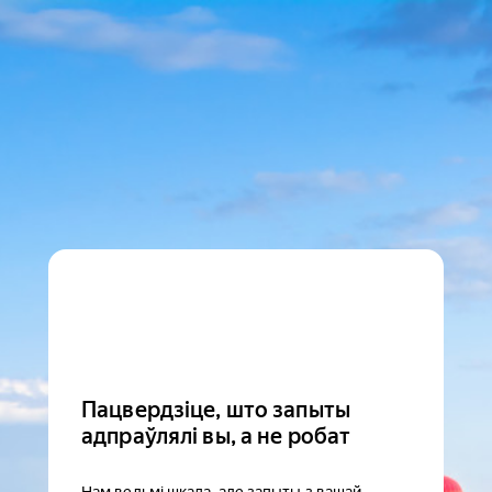
Пацвердзіце, што запыты
адпраўлялі вы, а не робат