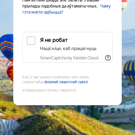
Нам вельмі шкада, але запыты з вашай
прылады падобныя да аўтаматычных.
Чаму
гэта магло адбыцца?
Я не робат
Націсніце, каб працягнуць
SmartCaptcha by Yandex Cloud
Калі ў вас узніклі праблемы, калі ласка,
скарыстайце
формай зваротнай сувязі
9193692629241187846
:
1786264137