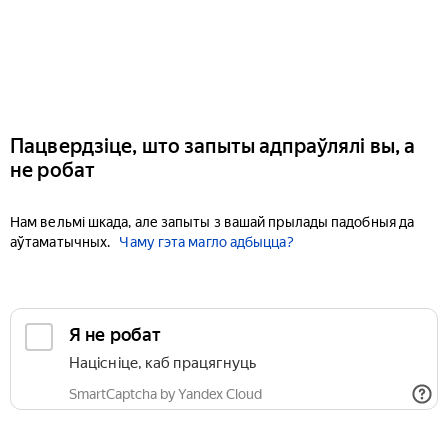
Пацвердзіце, што запыты адпраўлялі вы, а
не робат
Нам вельмі шкада, але запыты з вашай прылады падобныя да
аўтаматычных.
Чаму гэта магло адбыцца?
Я не робат
Націсніце, каб працягнуць
SmartCaptcha by Yandex Cloud