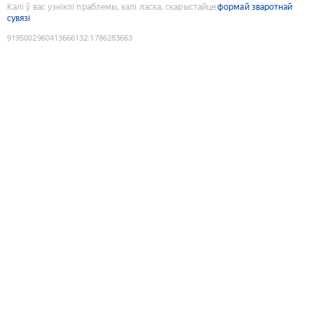
Калі ў вас узніклі праблемы, калі ласка, скарыстайце
формай зваротнай
сувязі
9195002960413666132
:
1786283663