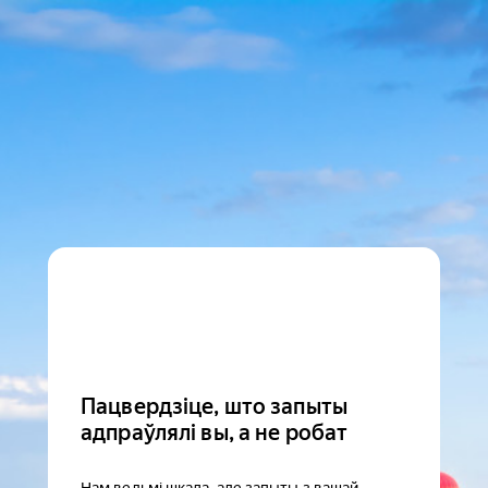
Пацвердзіце, што запыты
адпраўлялі вы, а не робат