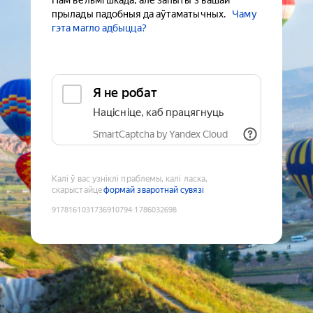
Нам вельмі шкада, але запыты з вашай
прылады падобныя да аўтаматычных.
Чаму
гэта магло адбыцца?
Я не робат
Націсніце, каб працягнуць
SmartCaptcha by Yandex Cloud
Калі ў вас узніклі праблемы, калі ласка,
скарыстайце
формай зваротнай сувязі
9178161031736910794
:
1786032698