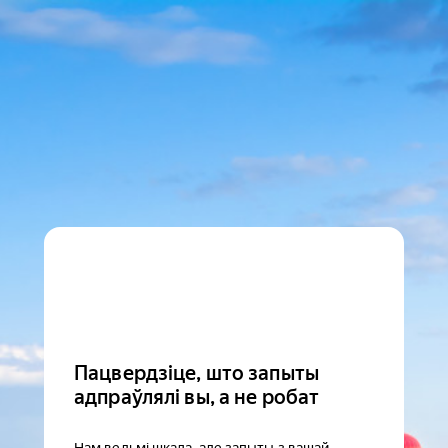
Пацвердзіце, што запыты
адпраўлялі вы, а не робат