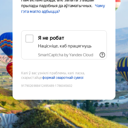
Нам вельмі шкада, але запыты з вашай
прылады падобныя да аўтаматычных.
Чаму
гэта магло адбыцца?
Я не робат
Націсніце, каб працягнуць
SmartCaptcha by Yandex Cloud
Калі ў вас узніклі праблемы, калі ласка,
скарыстайце
формай зваротнай сувязі
9179026988412495489
:
1786045602