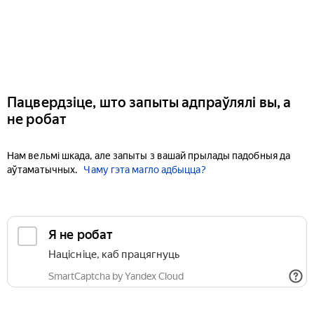
Пацвердзіце, што запыты адпраўлялі вы, а
не робат
Нам вельмі шкада, але запыты з вашай прылады падобныя да
аўтаматычных.
Чаму гэта магло адбыцца?
Я не робат
Націсніце, каб працягнуць
SmartCaptcha by Yandex Cloud