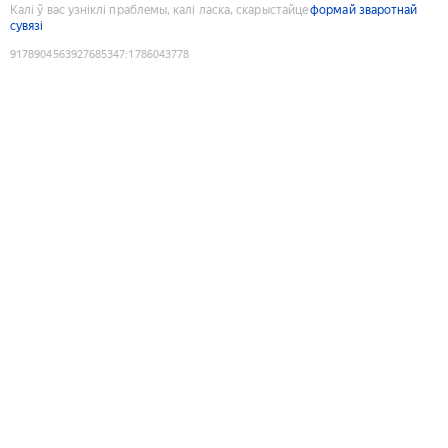
Калі ў вас узніклі праблемы, калі ласка, скарыстайце
формай зваротнай
сувязі
9178904563927685347
:
1786043778