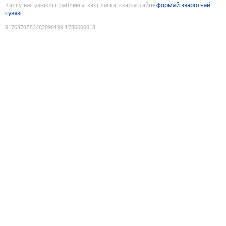
Калі ў вас узніклі праблемы, калі ласка, скарыстайце
формай зваротнай
сувязі
9176370552482090199
:
1786006018