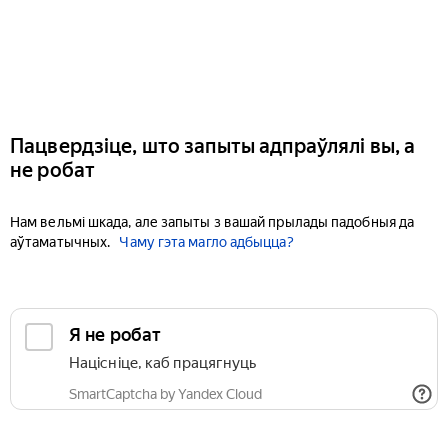
Пацвердзіце, што запыты адпраўлялі вы, а
не робат
Нам вельмі шкада, але запыты з вашай прылады падобныя да
аўтаматычных.
Чаму гэта магло адбыцца?
Я не робат
Націсніце, каб працягнуць
SmartCaptcha by Yandex Cloud