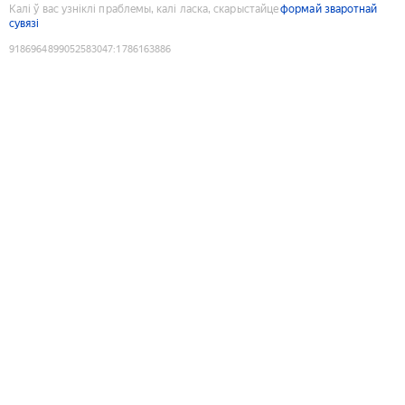
Калі ў вас узніклі праблемы, калі ласка, скарыстайце
формай зваротнай
сувязі
9186964899052583047
:
1786163886