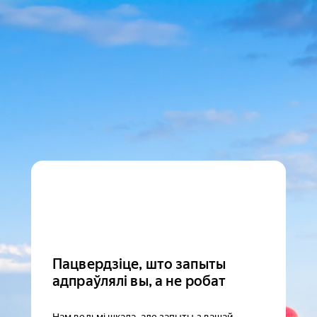
Пацвердзіце, што запыты
адпраўлялі вы, а не робат