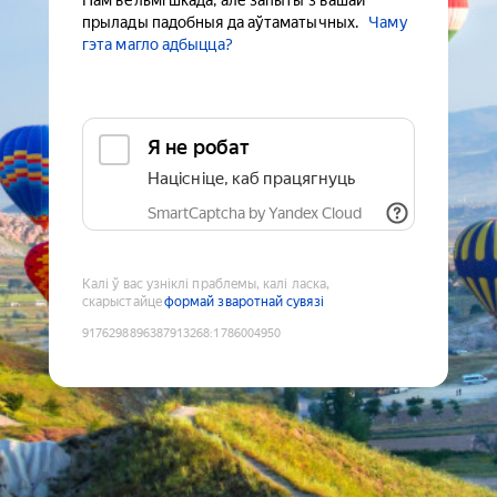
Нам вельмі шкада, але запыты з вашай
прылады падобныя да аўтаматычных.
Чаму
гэта магло адбыцца?
Я не робат
Націсніце, каб працягнуць
SmartCaptcha by Yandex Cloud
Калі ў вас узніклі праблемы, калі ласка,
скарыстайце
формай зваротнай сувязі
9176298896387913268
:
1786004950