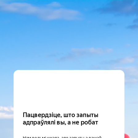
Пацвердзіце, што запыты
адпраўлялі вы, а не робат