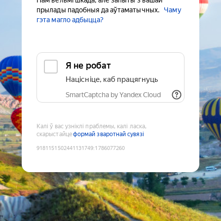
Нам вельмі шкада, але запыты з вашай
прылады падобныя да аўтаматычных.
Чаму
гэта магло адбыцца?
Я не робат
Націсніце, каб працягнуць
SmartCaptcha by Yandex Cloud
Калі ў вас узніклі праблемы, калі ласка,
скарыстайце
формай зваротнай сувязі
9181151502441131749
:
1786077260