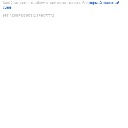
Калі ў вас узніклі праблемы, калі ласка, скарыстайце
формай зваротнай
сувязі
9181183867436867912
:
1786077742