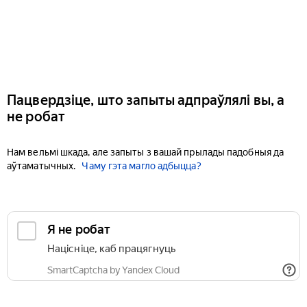
Пацвердзіце, што запыты адпраўлялі вы, а
не робат
Нам вельмі шкада, але запыты з вашай прылады падобныя да
аўтаматычных.
Чаму гэта магло адбыцца?
Я не робат
Націсніце, каб працягнуць
SmartCaptcha by Yandex Cloud