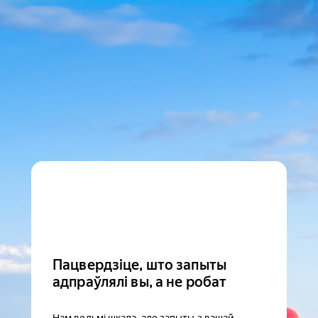
Пацвердзіце, што запыты
адпраўлялі вы, а не робат