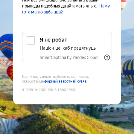
Нам вельмі шкада, але запыты з вашай
прылады падобныя да аўтаматычных.
Чаму
гэта магло адбыцца?
Я не робат
Націсніце, каб працягнуць
SmartCaptcha by Yandex Cloud
Калі ў вас узніклі праблемы, калі ласка,
скарыстайце
формай зваротнай сувязі
9190591940482176616
:
1786217933