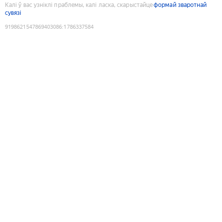
Калі ў вас узніклі праблемы, калі ласка, скарыстайце
формай зваротнай
сувязі
9198621547869403086
:
1786337584