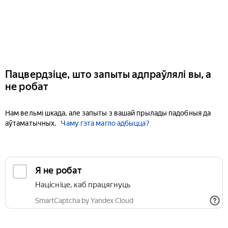
Пацвердзіце, што запыты адпраўлялі вы, а
не робат
Нам вельмі шкада, але запыты з вашай прылады падобныя да
аўтаматычных.
Чаму гэта магло адбыцца?
Я не робат
Націсніце, каб працягнуць
SmartCaptcha by Yandex Cloud